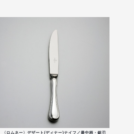
〈ロムネー〉デザート(ディナー)ナイフ／最中柄・鋸刃