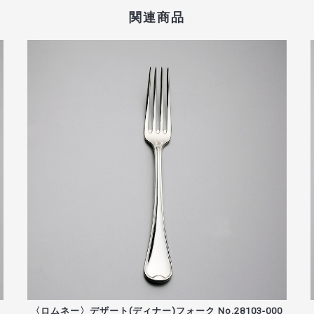
関連商品
〈ロムネー〉デザート(ディナー)フォーク No.28103-000