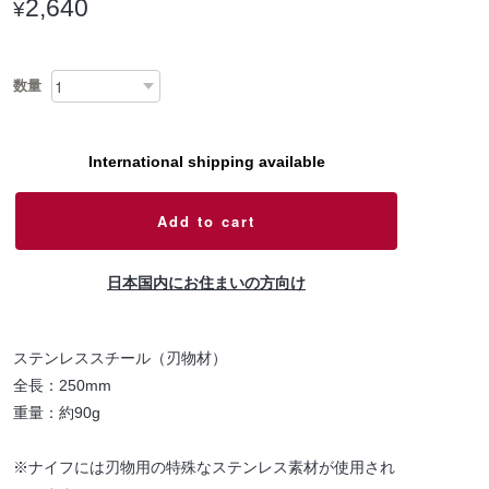
2,640
¥
数量
International shipping available
Add to cart
日本国内にお住まいの方向け
ステンレススチール（刃物材）
全長：250mm
重量：約90g
※ナイフには刃物用の特殊なステンレス素材が使用され