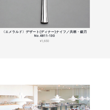
〈エメラルド〉デザート(ディナー)ナイフ／共柄・鋸刃
No.4811-130
¥1,650