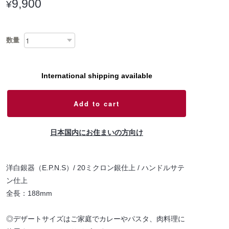
9,900
¥
数量
International shipping available
Add to cart
日本国内にお住まいの方向け
洋白銀器（E.P.N.S）/ 20ミクロン銀仕上 / ハンドルサテ
ン仕上
全長：188mm
◎デザートサイズはご家庭でカレーやパスタ、肉料理に